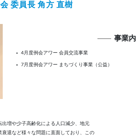
 委員長 角方 直樹
事業内
4月度例会アワー 会員交流事業
7月度例会アワー まちづくり事業（公益）
転出増や少子高齢化による人口減少、地元
業衰退など様々な問題に直面しており、この