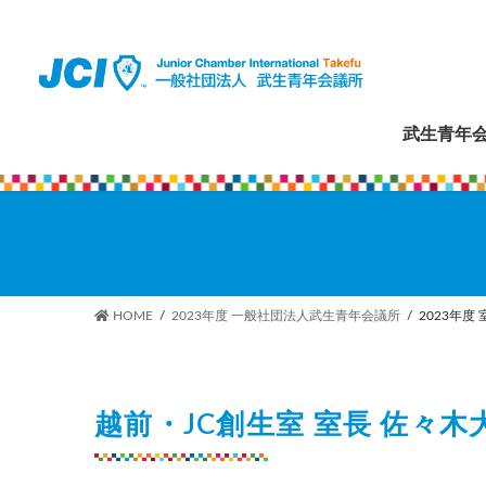
コ
ナ
ン
ビ
テ
ゲ
ン
ー
ツ
シ
武生青年
へ
ョ
ス
ン
キ
に
ッ
移
プ
動
HOME
2023年度 一般社団法人武生青年会議所
2023年度
越前・JC創生室 室長 佐々木