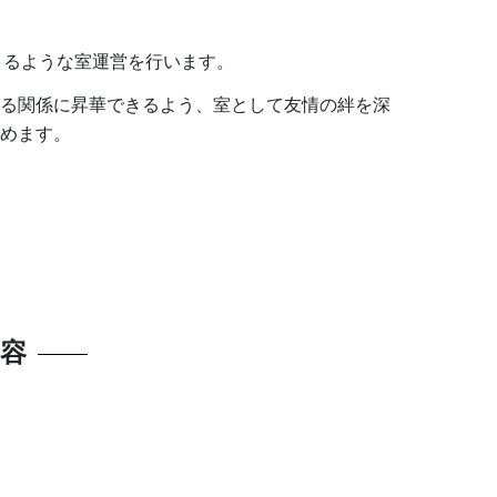
きるような室運営を行います。
合える関係に昇華できるよう、室として友情の絆を深
努めます。
容