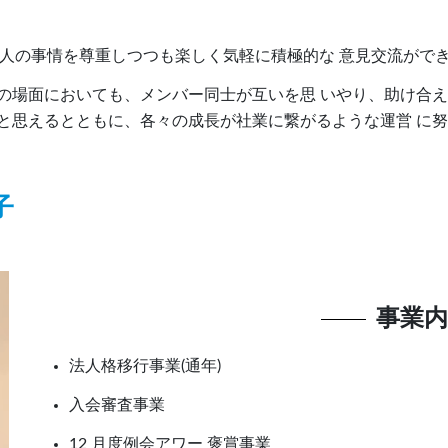
、個人の事情を尊重しつつも楽しく気軽に積極的な 意見交流がで
 以外の場面においても、メンバー同士が互いを思 いやり、助け
ったと思えるとともに、各々の成長が社業に繋がるような運営 に
子
事業内
法人格移行事業(通年)
入会審査事業
12 月度例会アワー 褒賞事業